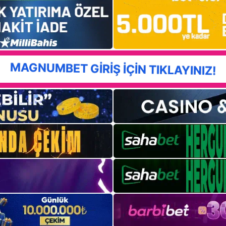
MAGNUMBET GİRİŞ İÇİN TIKLAYINIZ!