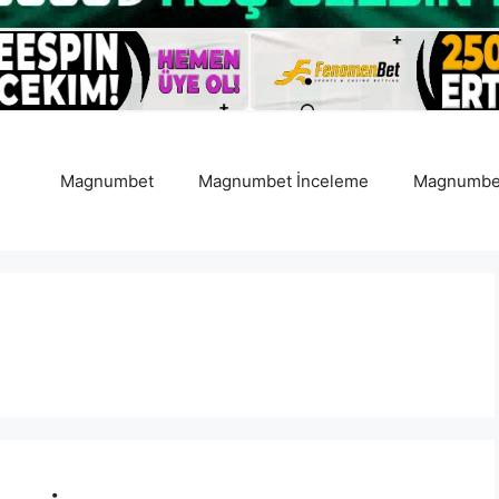
Magnumbet
Magnumbet İnceleme
Magnumbet