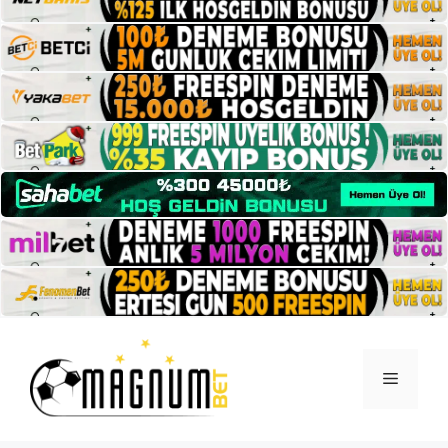
İçeriğe
atla
Menü