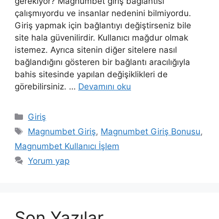
gerekiyor? Magnumbet giriş bağlantısı
çalışmıyordu ve insanlar nedenini bilmiyordu.
Giriş yapmak için bağlantıyı değiştirseniz bile
site hala güvenilirdir. Kullanıcı mağdur olmak
istemez. Ayrıca sitenin diğer sitelere nasıl
bağlandığını gösteren bir bağlantı aracılığıyla
bahis sitesinde yapılan değişiklikleri de
görebilirsiniz. …
Devamını oku
Kategoriler
Giriş
Etiketler
Magnumbet Giriş
,
Magnumbet Giriş Bonusu
,
Magnumbet Kullanıcı İşlem
Yorum yap
Son Yazılar