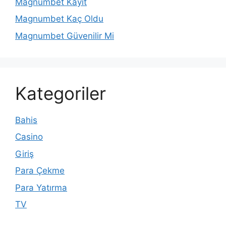
Magnumbet Kayıt
Magnumbet Kaç Oldu
Magnumbet Güvenilir Mi
Kategoriler
Bahis
Casino
Giriş
Para Çekme
Para Yatırma
TV