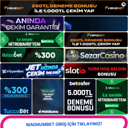
×
MAGNUMBET GİRİŞ İÇİN TIKLAYINIZ!