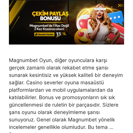
Magnumbet Oyun, diğer oyunculara karşı
gerçek zamanlı olarak rekabet etme şansı
sunarak kesintisiz ve yüksek kaliteli bir deneyim
sağlar. Casino severler oyuna masaüstü
platformlardan ve mobil uygulamalardan da
katılabilirler. Bonus ve promosyonların sık sık
güncellenmesi de ruletin bir parçasıdır. Sizlere
şans oyunu olarak deneyimleme şansı
sunuyoruz. Genel olarak Magnumbet yönelik
incelemeler genellikle olumludur. Bu tema …