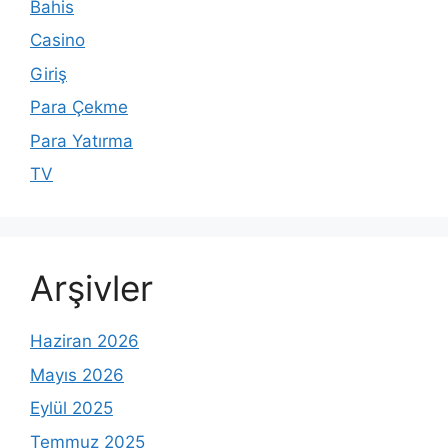
Bahis
Casino
Giriş
Para Çekme
Para Yatırma
TV
Arşivler
Haziran 2026
Mayıs 2026
Eylül 2025
Temmuz 2025