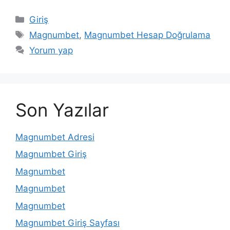
Kategoriler
Giriş
Etiketler
Magnumbet
,
Magnumbet Hesap Doğrulama
Yorum yap
Son Yazılar
Magnumbet Adresi
Magnumbet Giriş
Magnumbet
Magnumbet
Magnumbet
Magnumbet Giriş Sayfası