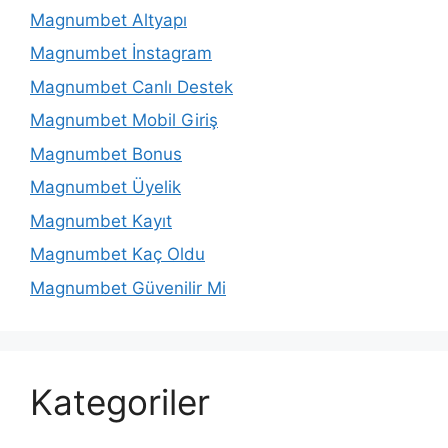
Magnumbet Altyapı
Magnumbet İnstagram
Magnumbet Canlı Destek
Magnumbet Mobil Giriş
Magnumbet Bonus
Magnumbet Üyelik
Magnumbet Kayıt
Magnumbet Kaç Oldu
Magnumbet Güvenilir Mi
Kategoriler