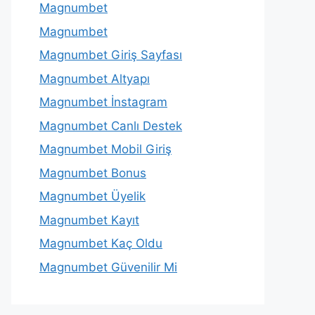
Magnumbet
Magnumbet
Magnumbet Giriş Sayfası
Magnumbet Altyapı
Magnumbet İnstagram
Magnumbet Canlı Destek
Magnumbet Mobil Giriş
Magnumbet Bonus
Magnumbet Üyelik
Magnumbet Kayıt
Magnumbet Kaç Oldu
Magnumbet Güvenilir Mi