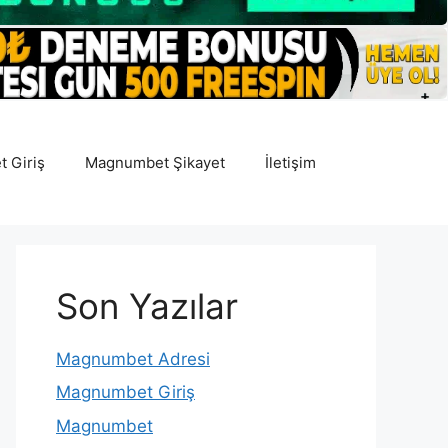
 Giriş
Magnumbet Şikayet
İletişim
Son Yazılar
Magnumbet Adresi
Magnumbet Giriş
Magnumbet