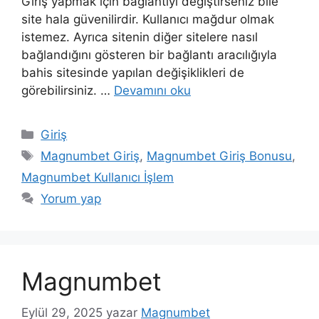
Giriş yapmak için bağlantıyı değiştirseniz bile
site hala güvenilirdir. Kullanıcı mağdur olmak
istemez. Ayrıca sitenin diğer sitelere nasıl
bağlandığını gösteren bir bağlantı aracılığıyla
bahis sitesinde yapılan değişiklikleri de
görebilirsiniz. …
Devamını oku
Kategoriler
Giriş
Etiketler
Magnumbet Giriş
,
Magnumbet Giriş Bonusu
,
Magnumbet Kullanıcı İşlem
Yorum yap
Magnumbet
Eylül 29, 2025
yazar
Magnumbet