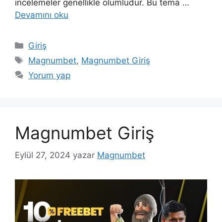
incelemeler genellikle olumludur. Bu tema …
Devamını oku
Kategoriler
Giriş
Etiketler
Magnumbet
,
Magnumbet Giriş
Yorum yap
Magnumbet Giriş
Eylül 27, 2024
yazar
Magnumbet