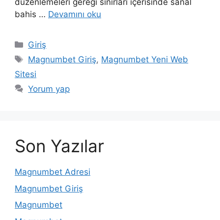
düzenlemeleri gereği sınırları içerisinde sanal
bahis …
Devamını oku
Kategoriler
Giriş
Etiketler
Magnumbet Giriş
,
Magnumbet Yeni Web
Sitesi
Yorum yap
Son Yazılar
Magnumbet Adresi
Magnumbet Giriş
Magnumbet