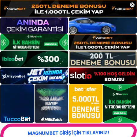
×
MAGNUMBET GİRİŞ İÇİN TIKLAYINIZ!