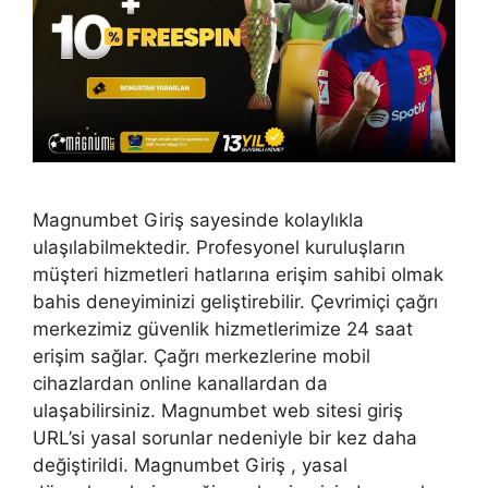
Magnumbet Giriş sayesinde kolaylıkla
ulaşılabilmektedir. Profesyonel kuruluşların
müşteri hizmetleri hatlarına erişim sahibi olmak
bahis deneyiminizi geliştirebilir. Çevrimiçi çağrı
merkezimiz güvenlik hizmetlerimize 24 saat
erişim sağlar. Çağrı merkezlerine mobil
cihazlardan online kanallardan da
ulaşabilirsiniz. Magnumbet web sitesi giriş
URL’si yasal sorunlar nedeniyle bir kez daha
değiştirildi. Magnumbet Giriş , yasal