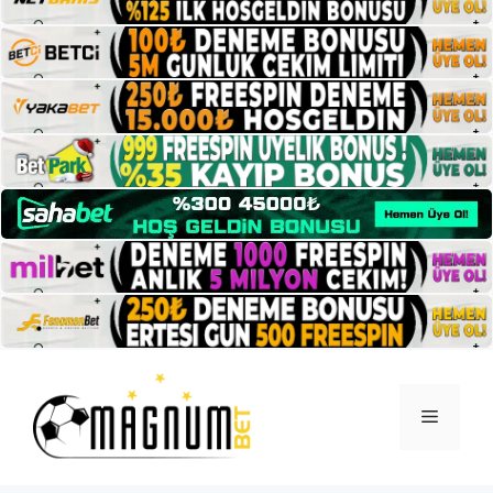
İçeriğe
atla
Menü