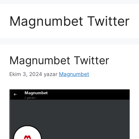
Magnumbet Twitter
Magnumbet Twitter
Ekim 3, 2024
yazar
Magnumbet