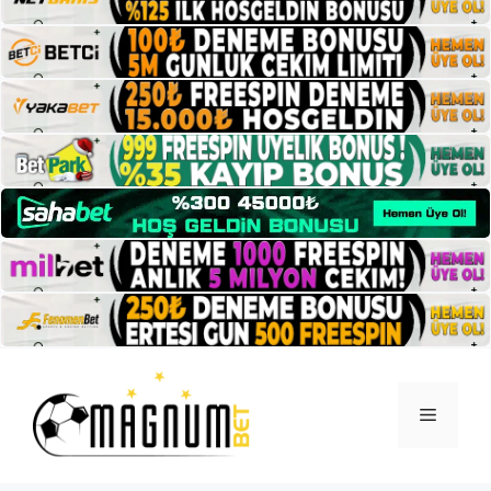
İçeriğe
atla
Menü