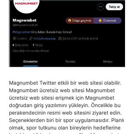
Magnumbet Twitter etkili bir web sitesi olabilir.
Magnumbet ücretsiz web sitesi Magnumbet
ücretsiz web sitesi erişmek için Magnumbet
doğrudan giriş yazılımını yükleyin. Öncelikle bu
perakendecinin resmi web sitesini ziyaret edin.
Seçeneklerden biri bir spor uygulamasıdır. Planlı
olmak, spor tutkunu olan bireylerin hedeflerine