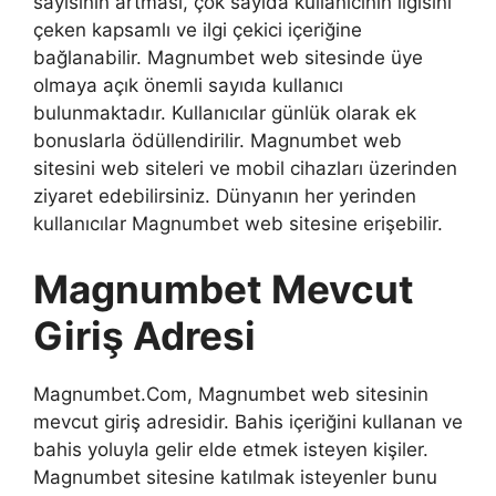
sayısının artması, çok sayıda kullanıcının ilgisini
çeken kapsamlı ve ilgi çekici içeriğine
bağlanabilir. Magnumbet web sitesinde üye
olmaya açık önemli sayıda kullanıcı
bulunmaktadır. Kullanıcılar günlük olarak ek
bonuslarla ödüllendirilir. Magnumbet web
sitesini web siteleri ve mobil cihazları üzerinden
ziyaret edebilirsiniz. Dünyanın her yerinden
kullanıcılar Magnumbet web sitesine erişebilir.
Magnumbet Mevcut
Giriş Adresi
Magnumbet.Com, Magnumbet web sitesinin
mevcut giriş adresidir. Bahis içeriğini kullanan ve
bahis yoluyla gelir elde etmek isteyen kişiler.
Magnumbet sitesine katılmak isteyenler bunu