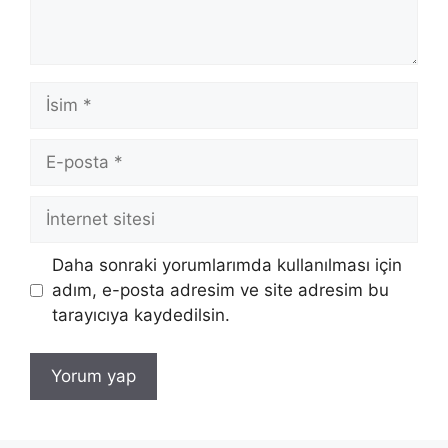
İsim
E-
posta
İnternet
sitesi
Daha sonraki yorumlarımda kullanılması için
adım, e-posta adresim ve site adresim bu
tarayıcıya kaydedilsin.