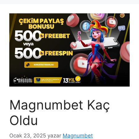
Magnumbet Kaç
Oldu
Ocak 23, 2025
yazar
Magnumbet