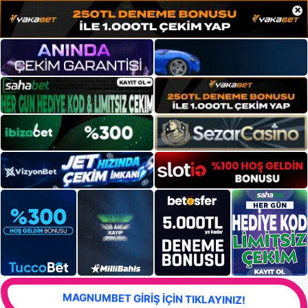
×
MAGNUMBET GİRİŞ İÇİN TIKLAYINIZ!