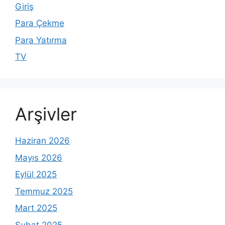
Giriş
Para Çekme
Para Yatırma
TV
Arşivler
Haziran 2026
Mayıs 2026
Eylül 2025
Temmuz 2025
Mart 2025
Şubat 2025