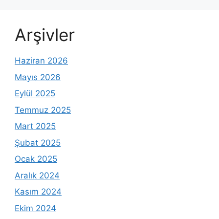
Arşivler
Haziran 2026
Mayıs 2026
Eylül 2025
Temmuz 2025
Mart 2025
Şubat 2025
Ocak 2025
Aralık 2024
Kasım 2024
Ekim 2024