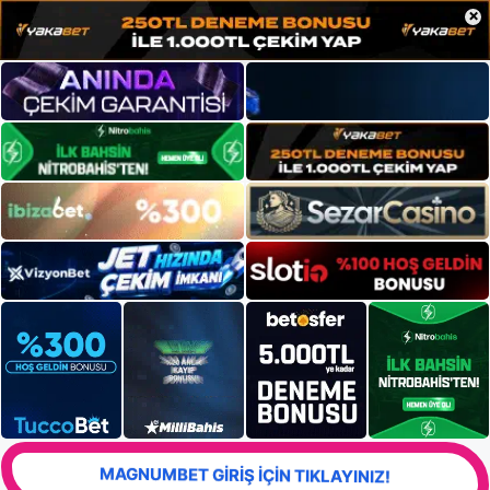
×
MAGNUMBET GİRİŞ İÇİN TIKLAYINIZ!