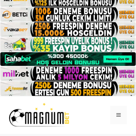
İçeriğe
atla
Menü