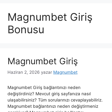
Magnumbet Giriş
Bonusu
Magnumbet Giriş
Haziran 2, 2026
yazar
Magnumbet
Magnumbet Giriş bağlantınızı neden
değiştirdiniz? Mevcut giriş sayfanıza nasıl
ulaşabilirsiniz? Tüm sorularınızı cevaplayabiliriz.
Magnumbet bağlantınızı neden değiştirmeniz