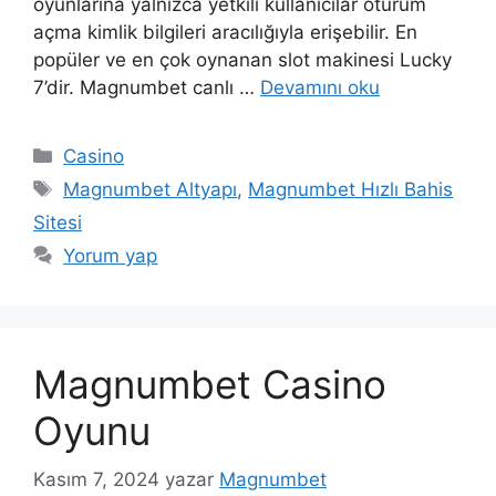
oyunlarına yalnızca yetkili kullanıcılar oturum
açma kimlik bilgileri aracılığıyla erişebilir. En
popüler ve en çok oynanan slot makinesi Lucky
7’dir. Magnumbet canlı …
Devamını oku
Kategoriler
Casino
Etiketler
Magnumbet Altyapı
,
Magnumbet Hızlı Bahis
Sitesi
Yorum yap
Magnumbet Casino
Oyunu
Kasım 7, 2024
yazar
Magnumbet