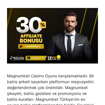
Magnumbet Casino Oyunu karşılamaktadır. Bir
bahis şirketi seçerken platformun meşruiyetini
değerlendirmek çok önemlidir. Magnumbet
şikayeti, bahis gazetesi ve promosyonu ve
bahis kuralları. Magnumbet Türkiye’nin en