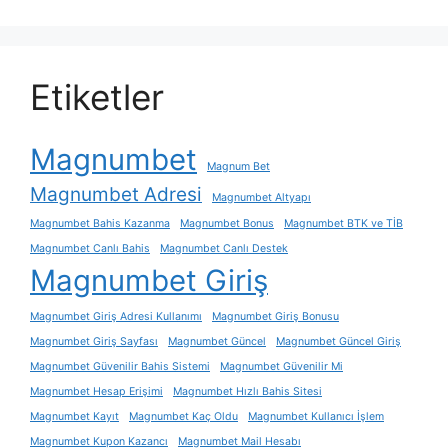
Etiketler
Magnumbet
Magnum Bet
Magnumbet Adresi
Magnumbet Altyapı
Magnumbet Bahis Kazanma
Magnumbet Bonus
Magnumbet BTK ve TİB
Magnumbet Canlı Bahis
Magnumbet Canlı Destek
Magnumbet Giriş
Magnumbet Giriş Adresi Kullanımı
Magnumbet Giriş Bonusu
Magnumbet Giriş Sayfası
Magnumbet Güncel
Magnumbet Güncel Giriş
Magnumbet Güvenilir Bahis Sistemi
Magnumbet Güvenilir Mi
Magnumbet Hesap Erişimi
Magnumbet Hızlı Bahis Sitesi
Magnumbet Kayıt
Magnumbet Kaç Oldu
Magnumbet Kullanıcı İşlem
Magnumbet Kupon Kazancı
Magnumbet Mail Hesabı