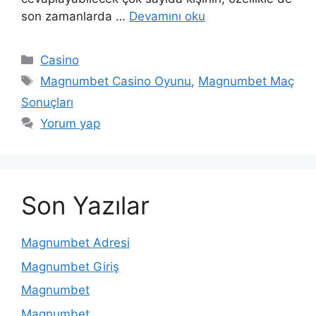
son zamanlarda …
Devamını oku
Kategoriler
Casino
Etiketler
Magnumbet Casino Oyunu
,
Magnumbet Maç
Sonuçları
Yorum yap
Son Yazılar
Magnumbet Adresi
Magnumbet Giriş
Magnumbet
Magnumbet