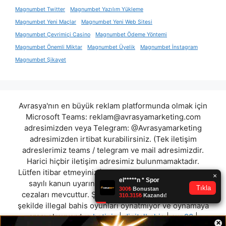
Magnumbet Twitter
Magnumbet Yazılım Yükleme
Magnumbet Yeni Maçlar
Magnumbet Yeni Web Sitesi
Magnumbet Çevrimiçi Casino
Magnumbet Ödeme Yöntemi
Magnumbet Önemli Miktar
Magnumbet Üyelik
Magnumbet İnstagram
Magnumbet Şikayet
Avrasya'nın en büyük reklam platformunda olmak için
Microsoft Teams:
reklam@avrasyamarketing.com
adresimizden veya Telegram: @Avrasyamarketing
adresimizden irtibat kurabilirsiniz. (Tek iletişim
adreslerimiz teams / telegram ve mail adresimizdir.
Harici hiçbir iletişim adresimiz bulunmamaktadır.
Lütfen itibar etmeyiniz.) Türkiye yasalarına göre 7258
sayılı kanun uyarınca yasa dışı bahis oynamanın
cezaları mevcuttur. Şu an bulunduğunuz site hiç bir
şekilde illegal bahis oyunları oynatmıyor ve oynamaya
aracı olmuyordur.
betiniz
|
digitalbahis
|
cup90
|
×