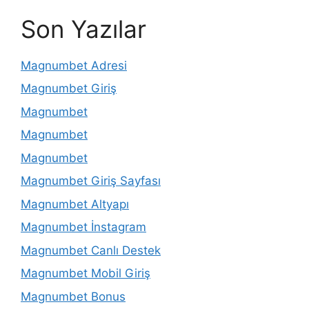
Son Yazılar
Magnumbet Adresi
Magnumbet Giriş
Magnumbet
Magnumbet
Magnumbet
Magnumbet Giriş Sayfası
Magnumbet Altyapı
Magnumbet İnstagram
Magnumbet Canlı Destek
Magnumbet Mobil Giriş
Magnumbet Bonus