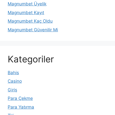
Magnumbet Üyelik
Magnumbet Kayıt
Magnumbet Kaç Oldu
Magnumbet Güvenilir Mi
Kategoriler
Bahis
Casino
Giriş
Para Çekme
Para Yatırma