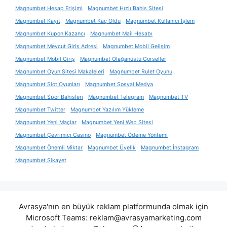
Magnumbet Hesap Erişimi
Magnumbet Hızlı Bahis Sitesi
Magnumbet Kayıt
Magnumbet Kaç Oldu
Magnumbet Kullanıcı İşlem
Magnumbet Kupon Kazancı
Magnumbet Mail Hesabı
Magnumbet Mevcut Giriş Adresi
Magnumbet Mobil Gelişim
Magnumbet Mobil Giriş
Magnumbet Olağanüstü Görseller
Magnumbet Oyun Sitesi Makaleleri
Magnumbet Rulet Oyunu
Magnumbet Slot Oyunları
Magnumbet Sosyal Medya
Magnumbet Spor Bahisleri
Magnumbet Telegram
Magnumbet TV
Magnumbet Twitter
Magnumbet Yazılım Yükleme
Magnumbet Yeni Maçlar
Magnumbet Yeni Web Sitesi
Magnumbet Çevrimiçi Casino
Magnumbet Ödeme Yöntemi
Magnumbet Önemli Miktar
Magnumbet Üyelik
Magnumbet İnstagram
Magnumbet Şikayet
Avrasya'nın en büyük reklam platformunda olmak için
Microsoft Teams:
reklam@avrasyamarketing.com