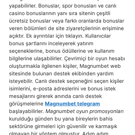
yapabilirler. Bonuslar, spor bonusları ve canlı
casino bonuslarının yanı sıra sitenin çeşitli
ücretsiz bonuslar veya farklı oranlarda bonuslar
veren bölümleri de site ziyaretçilerinin erişimine
açıktır. Ek ayrıntılar için tıklayın. Kullanıcılar
bonus şartlarını inceleyerek yatırım
seçeneklerine, bonus ödüllerine ve kullanım
bilgilerine ulaşabilirler. Çevrimiçi bir oyun hesabı
oluşturmakla ilgilenen kişiler, Magnumbet web
sitesinde bulunan destek ekibinden yardım
isteyebilir. Canlı destek seçeneğini seçen kişiler
isimlerini, e-posta adreslerini ve bonus istek
mesajlarını girerek anında canlı destek
görüşmelerine
Magnumbet telegram
başlayabilirler.
Magnumbet oyun promosyonları
kurulduğu günden bu yana bireylerin bahis
sektörüne girmeleri için güvenilir ve karmaşık
olmayan bir yöntem olmuştur. Adım adım