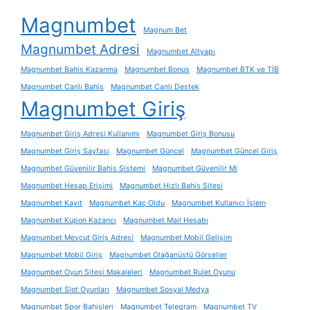
Magnumbet
Magnum Bet
Magnumbet Adresi
Magnumbet Altyapı
Magnumbet Bahis Kazanma
Magnumbet Bonus
Magnumbet BTK ve TİB
Magnumbet Canlı Bahis
Magnumbet Canlı Destek
Magnumbet Giriş
Magnumbet Giriş Adresi Kullanımı
Magnumbet Giriş Bonusu
Magnumbet Giriş Sayfası
Magnumbet Güncel
Magnumbet Güncel Giriş
Magnumbet Güvenilir Bahis Sistemi
Magnumbet Güvenilir Mi
Magnumbet Hesap Erişimi
Magnumbet Hızlı Bahis Sitesi
Magnumbet Kayıt
Magnumbet Kaç Oldu
Magnumbet Kullanıcı İşlem
Magnumbet Kupon Kazancı
Magnumbet Mail Hesabı
Magnumbet Mevcut Giriş Adresi
Magnumbet Mobil Gelişim
Magnumbet Mobil Giriş
Magnumbet Olağanüstü Görseller
Magnumbet Oyun Sitesi Makaleleri
Magnumbet Rulet Oyunu
Magnumbet Slot Oyunları
Magnumbet Sosyal Medya
Magnumbet Spor Bahisleri
Magnumbet Telegram
Magnumbet TV