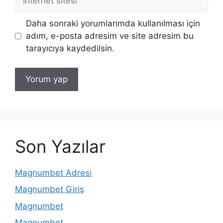
sitesi
Daha sonraki yorumlarımda kullanılması için
adım, e-posta adresim ve site adresim bu
tarayıcıya kaydedilsin.
Son Yazılar
Magnumbet Adresi
Magnumbet Giriş
Magnumbet
Magnumbet