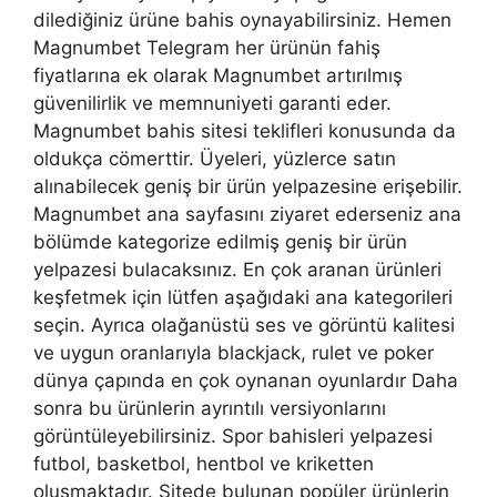
dilediğiniz ürüne bahis oynayabilirsiniz. Hemen
Magnumbet Telegram her ürünün fahiş
fiyatlarına ek olarak Magnumbet artırılmış
güvenilirlik ve memnuniyeti garanti eder.
Magnumbet bahis sitesi teklifleri konusunda da
oldukça cömerttir. Üyeleri, yüzlerce satın
alınabilecek geniş bir ürün yelpazesine erişebilir.
Magnumbet ana sayfasını ziyaret ederseniz ana
bölümde kategorize edilmiş geniş bir ürün
yelpazesi bulacaksınız. En çok aranan ürünleri
keşfetmek için lütfen aşağıdaki ana kategorileri
seçin. Ayrıca olağanüstü ses ve görüntü kalitesi
ve uygun oranlarıyla blackjack, rulet ve poker
dünya çapında en çok oynanan oyunlardır Daha
sonra bu ürünlerin ayrıntılı versiyonlarını
görüntüleyebilirsiniz. Spor bahisleri yelpazesi
futbol, ​​basketbol, ​​hentbol ve kriketten
oluşmaktadır. Sitede bulunan popüler ürünlerin