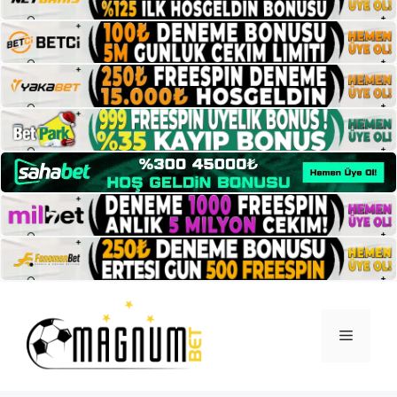
İçeriğe
atla
Menü