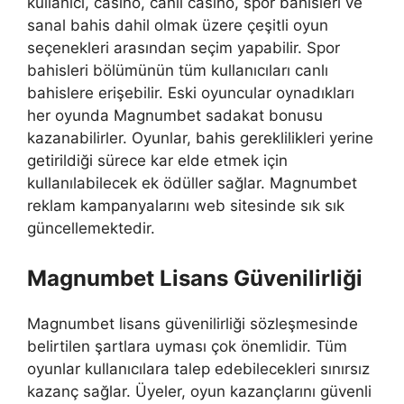
kullanıcı, casino, canlı casino, spor bahisleri ve
sanal bahis dahil olmak üzere çeşitli oyun
seçenekleri arasından seçim yapabilir. Spor
bahisleri bölümünün tüm kullanıcıları canlı
bahislere erişebilir. Eski oyuncular oynadıkları
her oyunda Magnumbet sadakat bonusu
kazanabilirler. Oyunlar, bahis gereklilikleri yerine
getirildiği sürece kar elde etmek için
kullanılabilecek ek ödüller sağlar. Magnumbet
reklam kampanyalarını web sitesinde sık sık
güncellemektedir.
Magnumbet Lisans Güvenilirliği
Magnumbet lisans güvenilirliği sözleşmesinde
belirtilen şartlara uyması çok önemlidir. Tüm
oyunlar kullanıcılara talep edebilecekleri sınırsız
kazanç sağlar. Üyeler, oyun kazançlarını güvenli