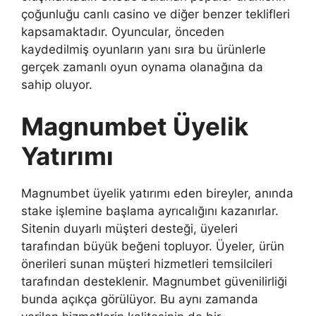
çoğunluğu canlı casino ve diğer benzer teklifleri
kapsamaktadır. Oyuncular, önceden
kaydedilmiş oyunların yanı sıra bu ürünlerle
gerçek zamanlı oyun oynama olanağına da
sahip oluyor.
Magnumbet Üyelik
Yatırımı
Magnumbet üyelik yatırımı eden bireyler, anında
stake işlemine başlama ayrıcalığını kazanırlar.
Sitenin duyarlı müşteri desteği, üyeleri
tarafından büyük beğeni topluyor. Üyeler, ürün
önerileri sunan müşteri hizmetleri temsilcileri
tarafından desteklenir. Magnumbet güvenilirliği
bunda açıkça görülüyor. Bu aynı zamanda