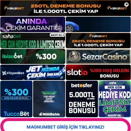
×
MAGNUMBET GİRİŞ İÇİN TIKLAYINIZ!