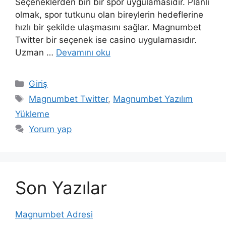
Seçeneklerden biri bir spor uygulamasıdır. Planlı
olmak, spor tutkunu olan bireylerin hedeflerine
hızlı bir şekilde ulaşmasını sağlar. Magnumbet
Twitter bir seçenek ise casino uygulamasıdır.
Uzman …
Devamını oku
Kategoriler
Giriş
Etiketler
Magnumbet Twitter
,
Magnumbet Yazılım
Yükleme
Yorum yap
Son Yazılar
Magnumbet Adresi