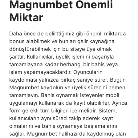
Magnumbet Önemli
Miktar
Daha önce de belirttiğimiz gibi önemli miktarda
bonus alabilmek ve bunları gelir kaynağına
dönüştürebilmek için bu siteye üye olmak
şarttır. Kullanıcılar, üyelik işlemini başarıyla
tamamlayana kadar herhangi bir bahis veya
işlem yapamayacaklardır. Oyuncuların
kaydolması yalnızca birkaç saniye sürer. Bugün
Magnumbet kaydolun ve üyelik sürecini hemen
tamamlayın. Bahis oynamak isteyenler mobil
uygulamayı kullanarak da kayıt olabilirler. Ayrıca
form gerekli tüm bilgileri içermelidir. Sistem,
kullanıcıların aynı süreci takip ederek kayıt
olmalarını ve bahis oynamaya başlamalarını
sağlar. Magnumbet halihazırda kaydolmuş olan