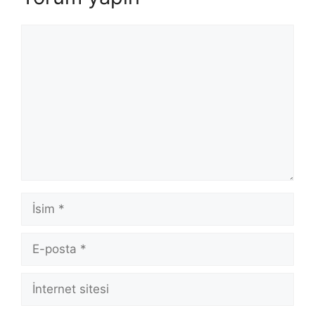
Yorum
İsim
E-
posta
İnternet
sitesi