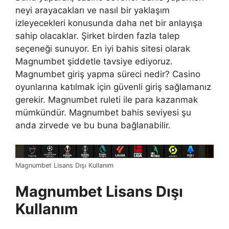
neyi arayacakları ve nasıl bir yaklaşım
izleyecekleri konusunda daha net bir anlayışa
sahip olacaklar. Şirket birden fazla talep
seçeneği sunuyor. En iyi bahis sitesi olarak
Magnumbet şiddetle tavsiye ediyoruz.
Magnumbet giriş yapma süreci nedir? Casino
oyunlarına katılmak için güvenli giriş sağlamanız
gerekir. Magnumbet ruleti ile para kazanmak
mümkündür. Magnumbet bahis seviyesi şu
anda zirvede ve bu buna bağlanabilir.
Magnumbet Lisans Dışı Kullanım
Magnumbet Lisans Dışı
Kullanım