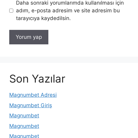
Daha sonraki yorumlarımda kullanılması için
adım, e-posta adresim ve site adresim bu
tarayıcıya kaydedilsin.
Son Yazılar
Magnumbet Adresi
Magnumbet Giriş
Magnumbet
Magnumbet
Magnumbet