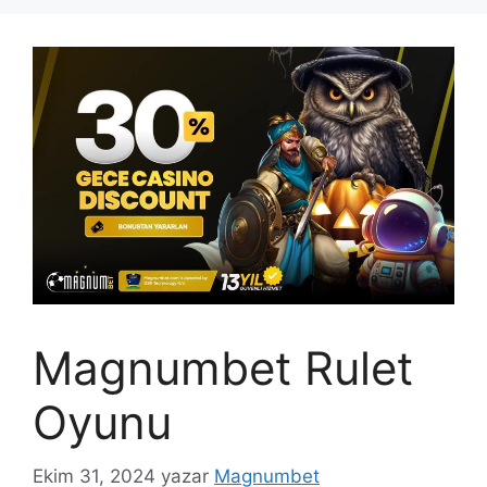
Magnumbet Rulet
Oyunu
Ekim 31, 2024
yazar
Magnumbet