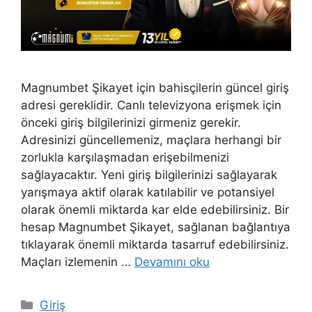
Magnumbet Şikayet için bahisçilerin güncel giriş
adresi gereklidir. Canlı televizyona erişmek için
önceki giriş bilgilerinizi girmeniz gerekir.
Adresinizi güncellemeniz, maçlara herhangi bir
zorlukla karşılaşmadan erişebilmenizi
sağlayacaktır. Yeni giriş bilgilerinizi sağlayarak
yarışmaya aktif olarak katılabilir ve potansiyel
olarak önemli miktarda kar elde edebilirsiniz. Bir
hesap Magnumbet Şikayet, sağlanan bağlantıya
tıklayarak önemli miktarda tasarruf edebilirsiniz.
Maçları izlemenin …
Devamını oku
Kategoriler
Giriş