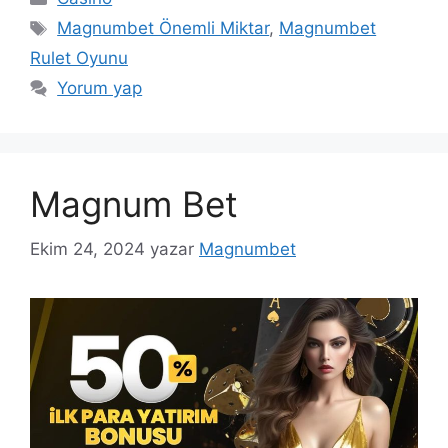
Etiketler
Magnumbet Önemli Miktar
,
Magnumbet
Rulet Oyunu
Yorum yap
Magnum Bet
Ekim 24, 2024
yazar
Magnumbet