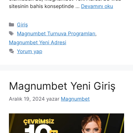
sitesinin bahis konseptinde …
Devamını oku
Kategoriler
Giriş
Etiketler
Magnumbet Turnuva Programları
,
Magnumbet Yeni Adresi
Yorum yap
Magnumbet Yeni Giriş
Aralık 19, 2024
yazar
Magnumbet