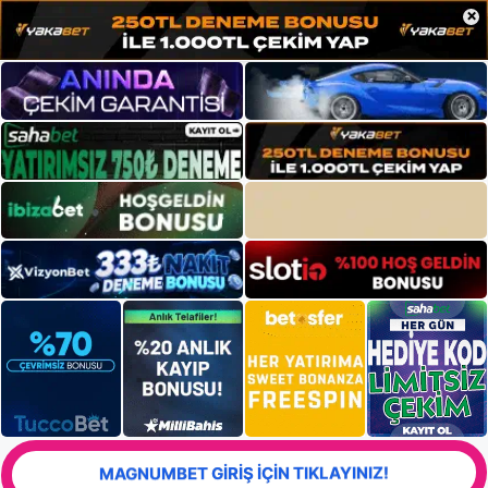
×
MAGNUMBET GİRİŞ İÇİN TIKLAYINIZ!