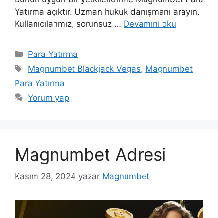
Yatırma açıktır. Uzman hukuk danışmanı arayın.
Kullanıcılarımız, sorunsuz …
Devamını oku
Kategoriler
Para Yatırma
Etiketler
Magnumbet Blackjack Vegas
,
Magnumbet
Para Yatırma
Yorum yap
Magnumbet Adresi
Kasım 28, 2024
yazar
Magnumbet