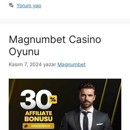
Yorum yap
Magnumbet Casino
Oyunu
Kasım 7, 2024
yazar
Magnumbet