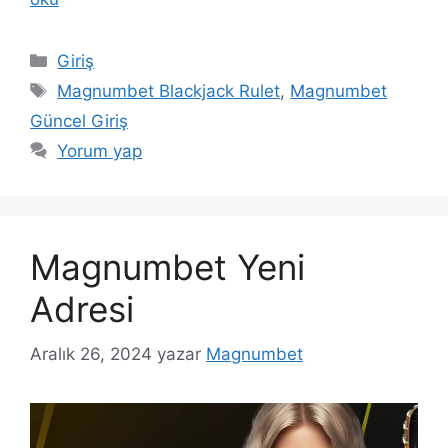
Kategoriler
Giriş
Etiketler
Magnumbet Blackjack Rulet
,
Magnumbet
Güncel Giriş
Yorum yap
Magnumbet Yeni
Adresi
Aralık 26, 2024
yazar
Magnumbet