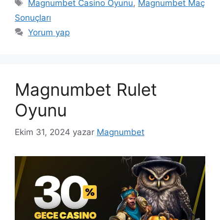
Etiketler
Magnumbet Casino Oyunu
,
Magnumbet Maç
Sonuçları
Yorum yap
Magnumbet Rulet
Oyunu
Ekim 31, 2024
yazar
Magnumbet