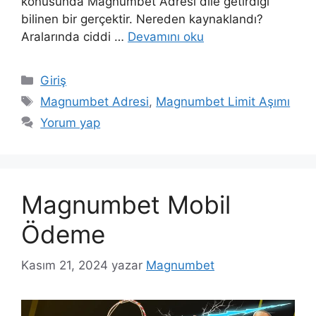
konusunda Magnumbet Adresi dile getirdiği
bilinen bir gerçektir. Nereden kaynaklandı?
Aralarında ciddi …
Devamını oku
Kategoriler
Giriş
Etiketler
Magnumbet Adresi
,
Magnumbet Limit Aşımı
Yorum yap
Magnumbet Mobil
Ödeme
Kasım 21, 2024
yazar
Magnumbet